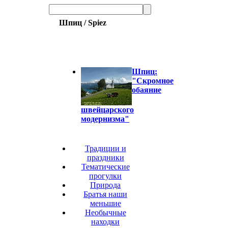
Шпиц / Spiez
Шпиц:
"Cкромное
обаяние
швейцарского
модернизма"
Традиции и
праздники
Тематические
прогулки
Природа
Братья наши
меньшие
Необычные
находки