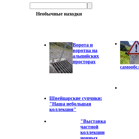
Необычные находки
Ворота и
воротца на
альпийских
просторах
самообс
Швейцарские супчики:
"Наша небольшая
коллекция"
"Выставка
частной
коллекции
ночных